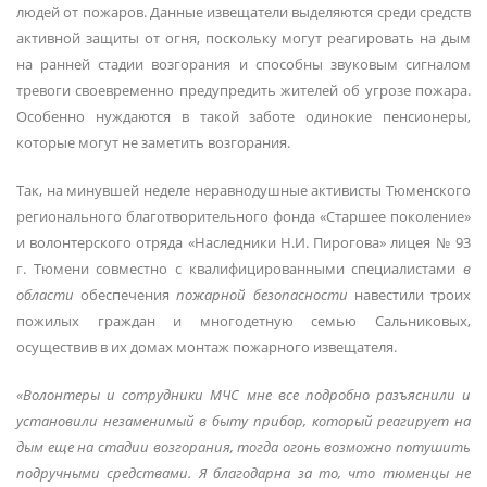
людей от пожаров. Данные извещатели выделяются среди средств
активной защиты от огня, поскольку могут реагировать на дым
на ранней стадии возгорания и способны звуковым сигналом
тревоги своевременно предупредить жителей об угрозе пожара.
Особенно нуждаются в такой заботе одинокие пенсионеры,
которые могут не заметить возгорания.
Так, на минувшей неделе неравнодушные активисты Тюменского
регионального благотворительного фонда «Старшее поколение»
и волонтерского отряда «Наследники Н.И. Пирогова» лицея № 93
г. Тюмени совместно с квалифицированными специалистами
в
области
обеспечения
пожарной безопасности
навестили троих
пожилых граждан и многодетную семью Сальниковых,
осуществив в их домах монтаж пожарного извещателя.
«Волонтеры и сотрудники МЧС мне все подробно разъяснили и
установили незаменимый в быту прибор, который реагирует на
дым еще на стадии возгорания, тогда огонь возможно потушить
подручными средствами. Я благодарна за то, что тюменцы не