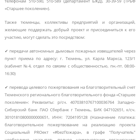
телефонам 510-590, 510-589 (департамент БЖД), 30-39-59 (ТРБФ
«Старшее поколение»).
Также тюменцы, коллективы предприятий и организаций,
желающие поддержать добрый проект и присоединиться к его
участию, могут сделать это посредством:
✔ передачи автономных дымовых пожарных извещателей через
пункт приема по адресу: г. Тюмень, ул. Карла Маркса, 123/1
(кабинет №4, отдел по связям с общественностью, пн.-пт. 08:00-
16:30)
✔ перевода целевого пожертвования на благотворительный счет
Тюменского регионального благотворительного фонда «Старшее
поколение»: Реквизиты: р/сч. 40703810767100036764 Западно-
Сибирский банк ПАО Сбербанк г Тюмень, БИК 047102651, к/сч.
30101810800000000651, ИНН: 7204195128 (Назначение платежа:
благотворительное пожертвование на реализацию проекта
Социальный PROект «#bezПожара», в графе "Получатель"
необходимо указывать полное наименование организации: