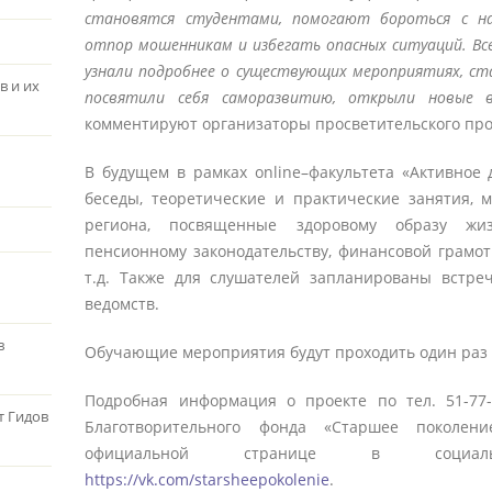
становятся студентами, помогают бороться с н
отпор мошенникам и избегать опасных ситуаций. Вс
узнали подробнее о существующих мероприятиях, ст
в и их
посвятили себя саморазвитию, открыли новые 
комментируют организаторы просветительского про
В будущем в рамках online–факультета «Активное
беседы, теоретические и практические занятия, 
региона, посвященные здоровому образу жиз
пенсионному законодательству, финансовой грамо
т.д. Также для слушателей запланированы встре
ведомств.
в
Обучающие мероприятия будут проходить один раз 
Подробная информация о проекте по тел. 51-77
т Гидов
Благотворительного фонда «Старшее поколе
официальной странице в социаль
https://vk.com/starsheepokolenie
.