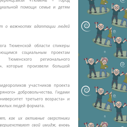
ференцсвязи «Тюмень – город
оциальной помощи семье и детям
ут о важностях адаптации людей
юга Тюменской области спикеры
ающимся социальным проектам
и Тюменского регионального
е», которые произвели большой
идеороликов участников проекта
ряного» добровольчества, Гидами
ниверситет третьего возраста» и
жилых людей формата.
ят, как их активные сверстники
овершенствуют свой имидж, вновь