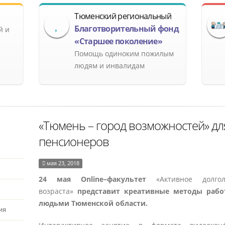
Тюменский региональный
Благотворительный фонд
й и
«Старшее поколение»
Помощь одиноким пожилым
людям и инвалидам
«Тюмень – город возможностей» дл
пенсионеров
мая 23, 2018
24 мая Оnline–факультет
«Активное долго
возраста»
представит креативные методы раб
людьми Тюменской области.
ия