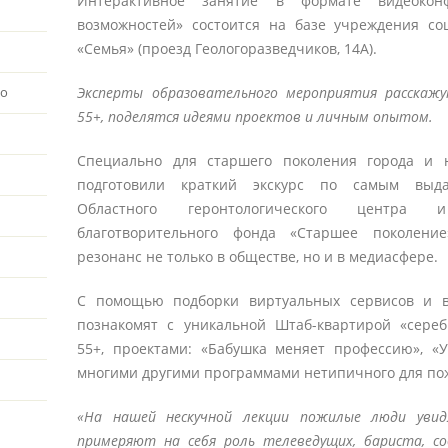
Интерактивное занятие в формате видеокон
возможностей» состоится на базе учреждения с
«Семья» (проезд Геологоразведчиков, 14А).
Эксперты образовательного мероприятия расскаж
во
55+, поделятся идеями проектов и личным опытом.
Специально для старшего поколения города и 
подготовили краткий экскурс по самым выд
Областного геронтологического центра 
благотворительного фонда «Старшее поколени
резонанс не только в обществе, но и в медиасфере.
С помощью подборки виртуальных сервисов и в
познакомят с уникальной Штаб-квартирой «сереб
55+, проектами: «Бабушка меняет профессию», «У
многими другими программами нетипичного для по
«На нашей нескучной лекции пожилые люди увид
примеряют на себя роль телеведущих, бариста, с