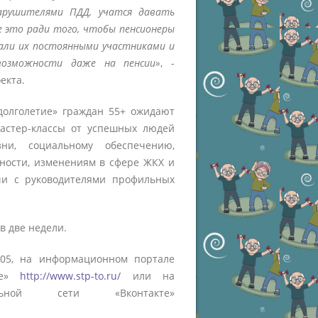
арушителями ПДД, учатся давать
е это ради того, чтобы пенсионеры
али их постоянными участниками и
возможности даже на пенсии»
, -
екта.
 долголетие» граждан 55+ ожидают
мастер-классы от успешных людей
ни, социальному обеспечению,
тности, изменениям в сфере ЖКХ и
чи с руководителями профильных
в две недели.
-05, на информационном портале
ние»
http://www.stp-to.ru/
или на
ной сети «Вконтакте»