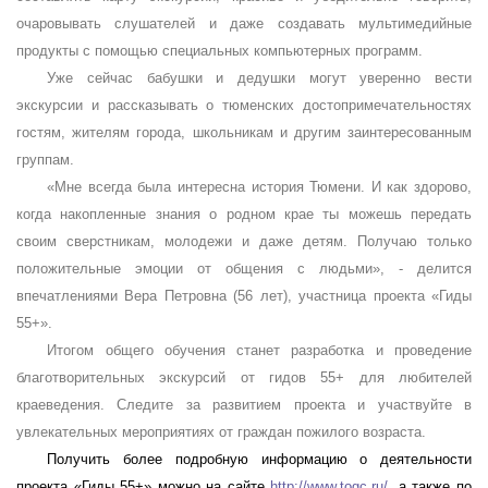
очаровывать слушателей и даже создавать мультимедийные
продукты с помощью специальных компьютерных программ.
Уже сейчас бабушки и дедушки могут уверенно вести
экскурсии и рассказывать о тюменских достопримечательностях
гостям, жителям города, школьникам и другим заинтересованным
группам.
«Мне всегда была интересна история Тюмени. И как здорово,
когда накопленные знания о родном крае ты можешь передать
своим сверстникам, молодежи и даже детям. Получаю только
положительные эмоции от общения с людьми», - делится
впечатлениями Вера Петровна (56 лет), участница проекта «Гиды
55+».
Итогом общего обучения станет разработка и проведение
благотворительных экскурсий от гидов 55+ для любителей
краеведения. Следите за развитием проекта и участвуйте в
увлекательных мероприятиях от граждан пожилого возраста.
Получить более подробную информацию о деятельности
проекта «Гиды 55+» можно на сайте
http://www.togc.ru/
, а также по