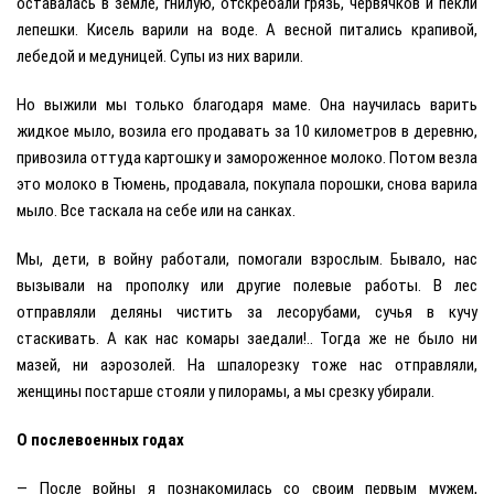
оставалась в земле, гнилую, отскребали грязь, червячков и пекли
лепешки. Кисель варили на воде. А весной питались крапивой,
лебедой и медуницей. Супы из них варили.
Но выжили мы только благодаря маме. Она научилась варить
жидкое мыло, возила его продавать за 10 километров в деревню,
привозила оттуда картошку и замороженное молоко. Потом везла
это молоко в Тюмень, продавала, покупала порошки, снова варила
мыло. Все таскала на себе или на санках.
Мы, дети, в войну работали, помогали взрослым. Бывало, нас
вызывали на прополку или другие полевые работы. В лес
отправляли деляны чистить за лесорубами, сучья в кучу
стаскивать. А как нас комары заедали!.. Тогда же не было ни
мазей, ни аэрозолей. На шпалорезку тоже нас отправляли,
женщины постарше стояли у пилорамы, а мы срезку убирали.
О послевоенных годах
— После войны я познакомилась со своим первым мужем,