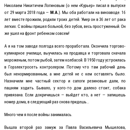
Николаем Никитичем Логиновым (о нем «Курьер» писал в выпуске
от 29 марта 2018 года —
М.А.
). Мы оба работали на винзаводе. 16
лет вместе прожили, родили троих детей. Умер он в 36 лет от рака
легких. С войны пришел больной, без зубов, весь простуженный. Он
же ушел на фронт ребенком совсем!
А я на том заводе полгода всего проработала. Окончила торгово-
кулинарное училище, выучилась на продавца и торговала сначала
мороженым, потом рыбой, затем колбасой. В 1950 году устроилась
в Горэлектросеть контролером. Потому что там рабочий день
был ненормированным, а мне детей не с кем оставлять было.
Назначили мне частный сектор и сапоги резиновые дали, по
пашням ходить. Бывало, у кого-то дом далеко стоит, собака
привязана. Eсли докричишься — выйдет кто, а нет — запишешь
номер дома, в следующий раз снова придешь…
Много чем я после войны занималась.
Вышла второй раз замуж за Павла Васильевича Мышелова,