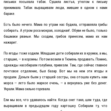
письмах посылала табак. Сушила листья, утюгом к письму
прижимала. Табак выращивали люди, жившие в одном с нами
бараке.
Eсть было нечего. Мама по утрам нас будила, отправляла грибы
собирать. А утром роса мокрая, холодная!.. Обуви не было, только
башмаки рваные. Мы сходим, грибов принесем, мама их нам
нажарит.
По ягоды тоже ходили. Младшие дети собирали их в кружки, а мы,
старшие, — в корзины. Потом возили в Тюмень продавать. Помню,
однажды насобирали голубики, привезли. Там, где сейчас главное
почтовое отделение, был базар. Вот мы на нем эти ягоды и
продали. Деньги были у старшей сестры, она отошла купить нам
морса — лето было жаркое очень, — а вернулась уже без денег.
Украли. Мама сильно горевала.
Eли мы все, что удавалось найти. Когда снег таял, шли туда, где
выращивали в предыдущем году картошку. Собирали ту, что