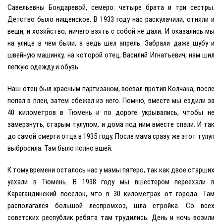
Савельевны Бондаревой, семеро: четыре брата и три сестры.
Детство было нищенское. В 1933 году нас раскулачили, отняли и
вещи, и хозяйство, ничего взять с собой не дали. И оказались мы
на улице в чем были, а ведь шел апрель. Забрали даже шубу и
швейную машинку, на которой отец, Василий Игнатьевич, нам шил
легкую одежду и обувь.
Наш отец был красным партизаном, воевал против Колчака, после
попал в плен, затем сбежал из него. Помню, вместе мы ездили за
40 километров в Тюмень и по дороге укрывались, чтобы не
замерзнуть, старым тулупом, и дома под ним вместе спали. И так
до самой смерти отца в 1935 году. После мама сразу же этот тулуп
выбросила. Там было полно вшей.
К тому времени осталось нас у мамы пятеро, так как двое старших
уехали в Тюмень. В 1938 году мы вшестером переехали в
Карагандинский поселок, что в 30 километрах от города. Там
располагался большой леспромхоз, шла стройка. Со всех
советских республик ребята там трудились. День и ночь возили