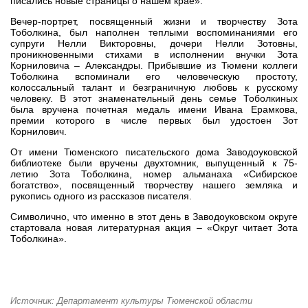
писались новые страницы о нашем крае».
Вечер-портрет, посвященный жизни и творчеству Зота
Тоболкина, был наполнен теплыми воспоминаниями его
супруги Нелли Викторовны, дочери Нелли Зотовны,
проникновенными стихами в исполнении внучки Зота
Корниловича – Александры. Прибывшие из Тюмени коллеги
Тоболкина вспоминали его человеческую простоту,
колоссальный талант и безграничную любовь к русскому
человеку. В этот знаменательный день семье Тоболкиных
была вручена почетная медаль имени Ивана Ерамкова,
премии которого в числе первых был удостоен Зот
Корнилович.
От имени Тюменского писательского дома Заводоуковской
библиотеке были вручены двухтомник, выпущенный к 75-
летию Зота Тоболкина, номер альманаха «Сибирское
богатство», посвященный творчеству нашего земляка и
рукопись одного из рассказов писателя.
Символично, что именно в этот день в Заводоуковском округе
стартовала новая литературная акция – «Округ читает Зота
Тоболкина».
Источник: Департамент культуры Тюменской области