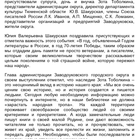
присутствовали супруга, дочь и внучка Зота Тоболкина,
представители администрации округа, директор департамента
культуры Тюменской области Ю.В. Шакурская, члены Союза
писателей России Л.К. Иванов, А.П. Мищенко, С.К. Ломакин,
представители организаций и предприятий Заводоуковска,
жители округа.
Юлия Валерьевна Шакурская поздравила присутствующих и
отметила важность этого события: «В год, объявленный Годом
литературы в России, в год 70-летия Победы, таким образом
мы отдадим дань памяти не просто ветеранам, а писателям,
которые своим великолепным творчеством рассказывают
целым поколениям о той страшной войне, которую пережил
наш народ».
Глава администрации Заводоуковского городского округа в
своем выступлении отметил, что наследие Зота Тоболкина –
это неоценимый вклад в историю нашего края: «Мы все очень
ценим свою историю, но и история создается и пишется
людьми. Сегодня любую необходимую информацию можно
почерпнуть в интернете, но в наши библиотеки не должна
«зарастать народная тропа». На каждой территории
проживает своеобразное сообщество людей со своими
критериями и приоритетами. А когда замечательные люди
пишут книги о своей малой Родине, они дают возможность
читателям не только прочитать, но и прочувствовать, чем
живет их край, увидеть все прелести их жизни, запомнить и
передать другим. Необходимо, чтобы были последователи и